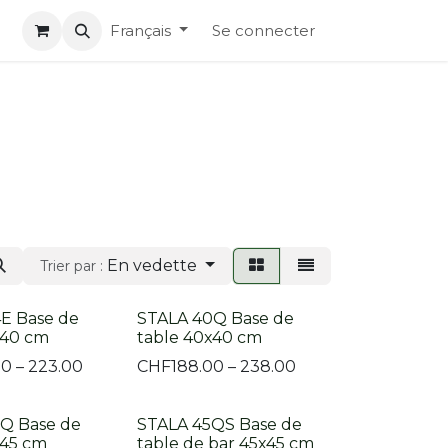
Français
Se connecter
En vedette
Trier par :
E Base de
STALA 40Q Base de
x40 cm
table 40x40 cm
00 – 223.00
CHF
188.00 – 238.00
Q Base de
STALA 45QS Base de
x45 cm
table de bar 45x45 cm