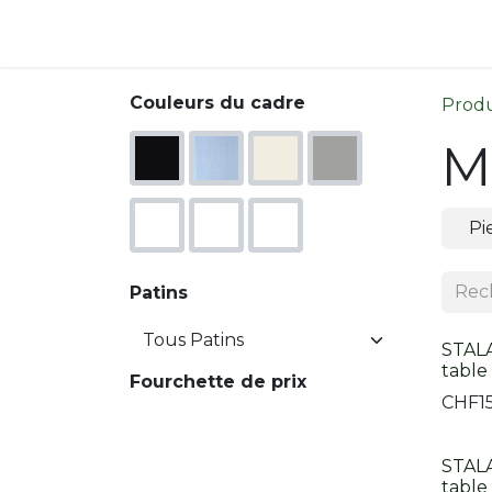
Se rendre au contenu
Indoor
Outdoor
Bout
Couleurs du cadre
Produ
Mo
Pi
Patins
STALA
table
Fourchette de prix
CHF
1
STAL
table