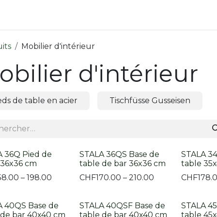
ique
Contactez-nous
its
Mobilier d'intérieur
bilier d'intérieur
eds de table en acier
Tischfüsse Gusseisen
 36Q Pied de
STALA 36QS Base de
STALA 34
 36x36 cm
table de bar 36x36 cm
table 35
58.00 – 198.00
CHF
170.00 – 210.00
CHF
178.
A 40QS Base de
STALA 40QSF Base de
STALA 45
 de bar 40x40 cm
table de bar 40x40 cm
table 45