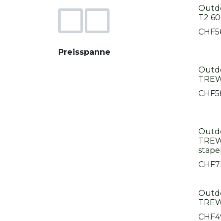
Outd
T2 6
CHF
5
Preisspanne
Outdo
TREW
CHF
5
Outdo
TREW
stape
CHF
7
Outdo
TREW
CHF
4