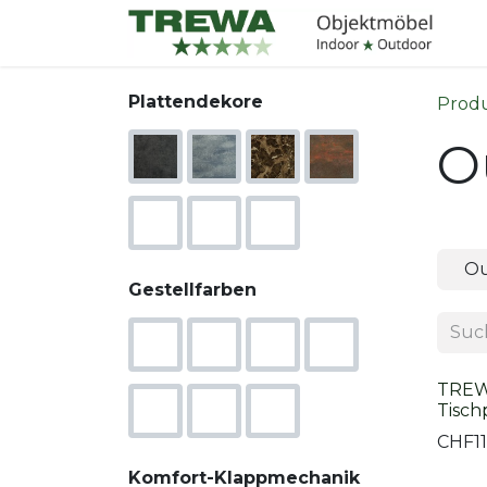
Zum Inhalt springen
I
Plattendekore
Prod
O
Ou
Gestellfarben
TREW
Tisch
CHF
1
Komfort-Klappmechanik