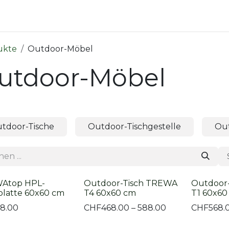
ndoor
Outdoor
Shop
Kontakt
ukte
Outdoor-Möbel
utdoor-Möbel
tdoor-Tische
Outdoor-Tischgestelle
Out
Atop HPL-
Outdoor-Tisch TREWA
Outdoor
platte 60x60 cm
T4 60x60 cm
T1 60x60
18.00
CHF
468.00 – 588.00
CHF
568.