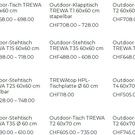
oor-Tisch TREWA
Outdoor-Klapptisch
Outdoor
0x60 cm
TREWA T1 60x60 cm
T2 60x60
stapelbar
68.00 – 698.00
CHF
708.
CHF
708.00 – 728.00
or-Stehtisch
Outdoor-Stehtisch
Outdoor-
A T1S 60x60 cm
TREWA T3S 60x60 cm
TREWA T
88.00 – 718.00
CHF
488.00 – 608.00
CHF
648.
or-Stehtisch
TREWAtop HPL-
Outdoor
A T2S 60x60 cm
Tischplatte Ø 60 cm
T4 60x7
lbar
CHF
118.00
CHF
505.
28.00 – 748.00
or-Stehtisch
Outdoor-Tisch TREWA
Outdoor
A T3S Ø 60 cm
T2 60x70 cm
T2 60x70
90.00 – 610.00
CHF
605.00 – 735.00
CHF
745.