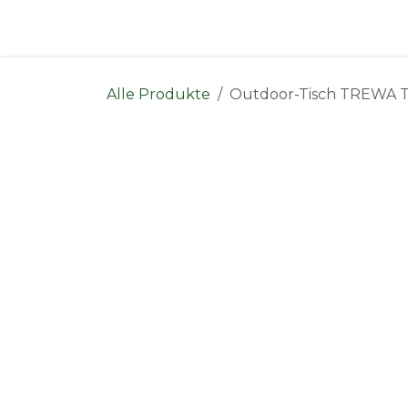
Zum Inhalt springen
Indoor
Outdoor
Shop
Alle Produkte
Outdoor-Tisch TREWA T